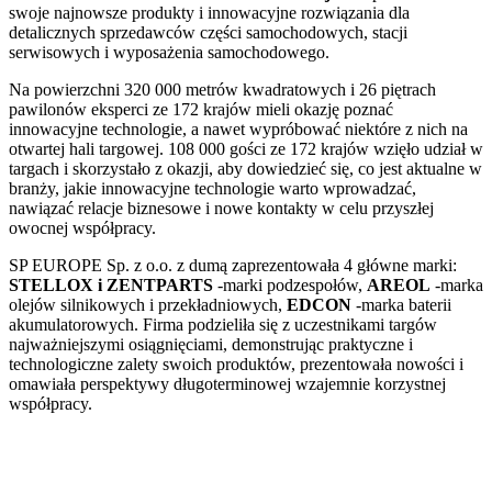
swoje najnowsze produkty i innowacyjne rozwiązania dla
detalicznych sprzedawców części samochodowych, stacji
serwisowych i wyposażenia samochodowego.
Na powierzchni 320 000 metrów kwadratowych i 26 piętrach
pawilonów eksperci ze 172 krajów mieli okazję poznać
innowacyjne technologie, a nawet wypróbować niektóre z nich na
otwartej hali targowej. 108 000 gości ze 172 krajów wzięło udział w
targach i skorzystało z okazji, aby dowiedzieć się, co jest aktualne w
branży, jakie innowacyjne technologie warto wprowadzać,
nawiązać relacje biznesowe i nowe kontakty w celu przyszłej
owocnej współpracy.
SP EUROPE Sp. z o.o. z dumą zaprezentowała 4 główne marki:
STELLOX i ZENTPARTS
-marki podzespołów,
AREOL
-marka
olejów silnikowych i przekładniowych,
EDCON
-marka baterii
akumulatorowych. Firma podzieliła się z uczestnikami targów
najważniejszymi osiągnięciami, demonstrując praktyczne i
technologiczne zalety swoich produktów, prezentowała nowości i
omawiała perspektywy długoterminowej wzajemnie korzystnej
współpracy.