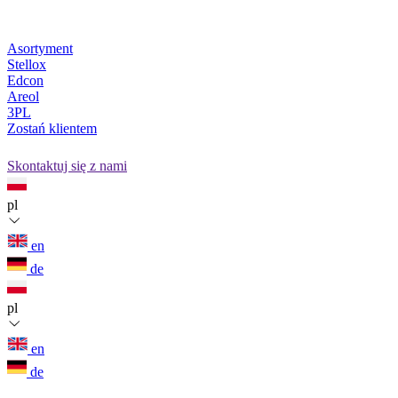
Asortyment
Stellox
Edcon
Areol
3PL
Zostań klientem
Skontaktuj się z nami
pl
en
de
pl
en
de