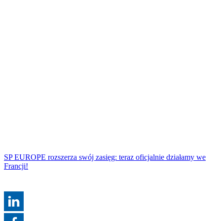
SP EUROPE rozszerza swój zasięg: teraz oficjalnie działamy we
Francji!