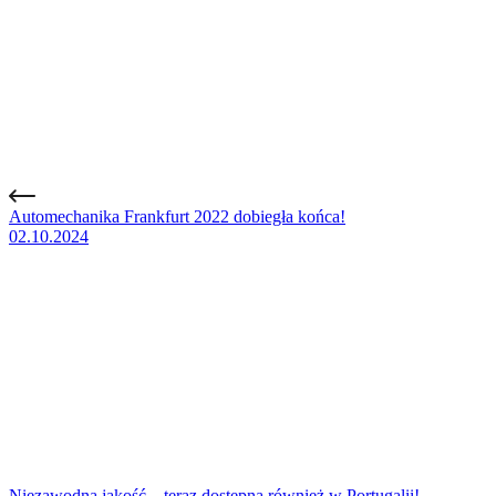
Automechanika Frankfurt 2022 dobiegła końca!
02.10.2024
Niezawodna jakość – teraz dostępna również w Portugalii!