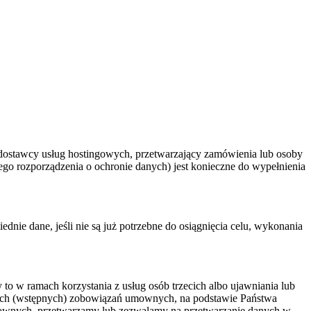
dostawcy usług hostingowych, przetwarzający zamówienia lub osoby
ego rozporządzenia o ochronie danych) jest konieczne do wypełnienia
 dane, jeśli nie są już potrzebne do osiągnięcia celu, wykonania
o w ramach korzystania z usług osób trzecich albo ujawniania lub
zych (wstępnych) zobowiązań umownych, na podstawie Państwa
mownych, przetwarzamy lub zezwalamy na przetwarzanie danych w