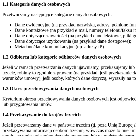
1.1 Kategorie danych osobowych
Przetwarzamy następujące kategorie danych osobowych:
Dane ewidencyjne (na przykład nazwiska, adresy, pełnione funkc
Dane kontaktowe (na przykład e-mail, numery telefonu/faksu it
Dane dotyczące zawartości (na przykład dane tekstowe, pliki gra
Dane dotyczące użytkowania (na przykład dane dostępowe);
Metadane/dane komunikacyjne (np. adresy IP).
1.2 Odbiorca lub kategorie odbiorców danych osobowych
Jeżeli w ramach przetwarzania danych ujawniamy, przekazujemy lub
trzecie, robimy to zgodnie z prawem (na przykład, jeśli przekazani
warunków umowy), jeśli osoby, których dane dotyczą, wyraziły na t
1.3 Okres przechowywania danych osobowych
Kryterium okresu przechowywania danych osobowych jest odpowiedni
lub przygotowania umów.
1.4 Przekazywanie do krajów trzecich
Jeżeli przetwarzamy dane w państwie trzecim (tj. poza Unią Europe
przekazywania informacji osobom trzecim, wówczas może to mieć m
zgody, na podstawie zobowiązania prawnego lub na podstawie nasz