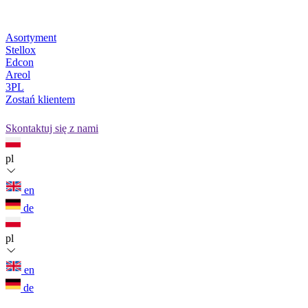
Asortyment
Stellox
Edcon
Areol
3PL
Zostań klientem
Skontaktuj się z nami
pl
en
de
pl
en
de