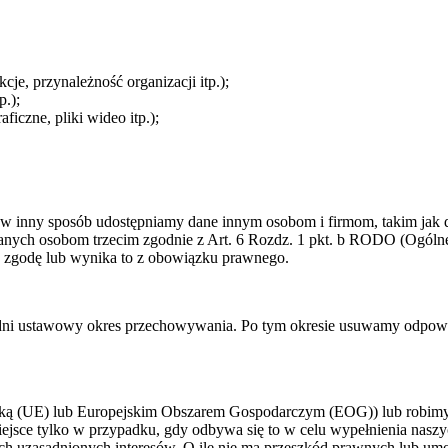
je, przynależność organizacji itp.);
p.);
ficzne, pliki wideo itp.);
 w inny sposób udostępniamy dane innym osobom i firmom, takim jak 
e danych osobom trzecim zgodnie z Art. 6 Rozdz. 1 pkt. b RODO (Ogóln
o zgodę lub wynika to z obowiązku prawnego.
 ustawowy okres przechowywania. Po tym okresie usuwamy odpowiednie
jską (UE) lub Europejskim Obszarem Gospodarczym (EOG)) lub robimy t
iejsce tylko w przypadku, gdy odbywa się to w celu wypełnienia nas
ych uzasadnionych interesów. O ile nie ma przeszkód prawnych lub u