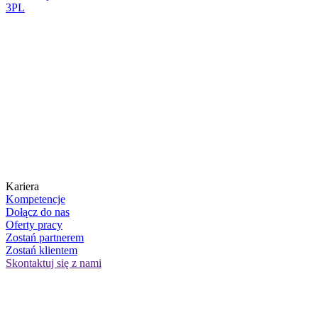
3PL
Kariera
Kompetencje
Dołącz do nas
Oferty pracy
Zostań partnerem
Zostań klientem
Skontaktuj się z nami