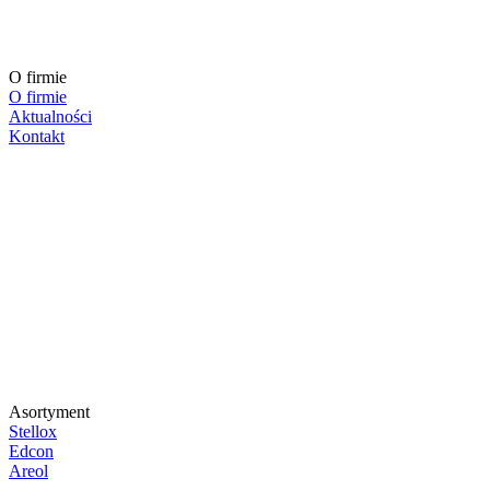
O firmie
O firmie
Aktualności
Kontakt
Asortyment
Stellox
Edcon
Areol