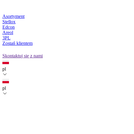
Asortyment
Stellox
Edcon
Areol
3PL
Zostań klientem
Skontaktuj się z nami
pl
pl